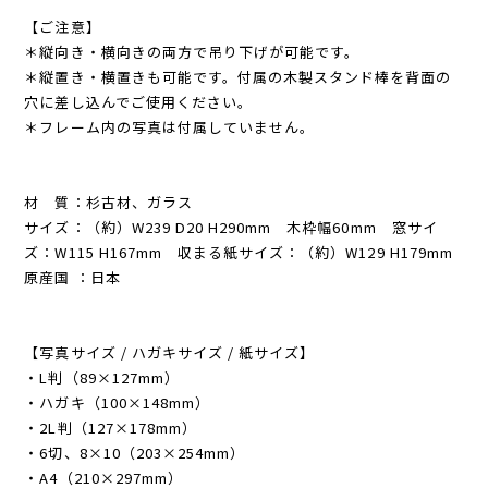
【ご注意】
＊縦向き・横向きの両方で吊り下げが可能です。
＊縦置き・横置きも可能です。付属の木製スタンド棒を背面の
穴に差し込んでご使用ください。
＊フレーム内の写真は付属していません。
材 質：杉古材、ガラス
サイズ：（約）W239 D20 H290mm 木枠幅60mm 窓サイ
ズ：W115 H167mm 収まる紙サイズ：（約）W129 H179mm
原産国 ：日本
【写真サイズ / ハガキサイズ / 紙サイズ】
・L判（89×127mm）
・ハガキ（100×148mm）
・2L判（127×178mm）
・6切、8×10（203×254mm）
・A4（210×297mm）