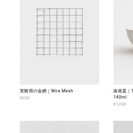
実験用の金網｜Wire Mesh
蒸発皿｜140
140ml
¥200
¥1,200