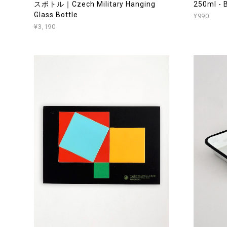
スボトル｜Czech Military Hanging
250ml -
Glass Bottle
¥990
¥3,190