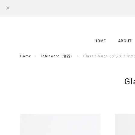
HOME
ABOUT
Home
Tableware（食器）
Glass / Mugs（グラス / 
G