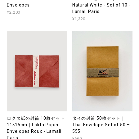
Envelopes
Natural White - Set of 10 -
Lamali Paris
¥2,200
¥1,320
ロクタ紙の封筒 10枚セット
タイの封筒 50枚セット｜
11×15cm｜Lokta Paper
Thai Envelope Set of 50 –
Envelopes Roux - Lamali
555
Paris
¥660