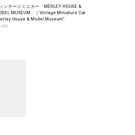
ィンテージミニカー「MERLEY HOUSE &
ODEL MUSEUM」｜Vintage Miniature Car
erley House & Model Museum"
,500