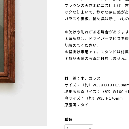
ブラウンの天然木にニス仕上げ。古
ックな佇まいで、静かな存在感があ
ガラスや裏板、留め具は新しいも
＊欠けや削れがある場合があります
＊留め具は、ドライバーでビスを
り締めてください。
＊壁掛け専用です。スタンドは付属
＊商品画像の写真は付属しません
材 質：木、ガラス
サイズ：（約）W138 D18 H190m
収まる写真サイズ：（約）W100 H1
窓サイズ：（約）W95 H145mm
原産国：タイ
種類