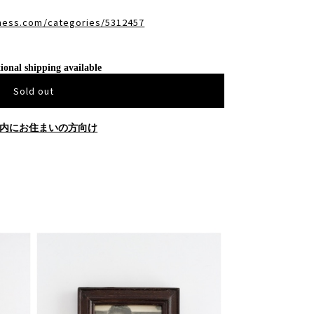
dness.com/categories/5312457
ional shipping available
Sold out
内にお住まいの方向け