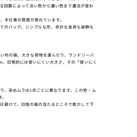
る回数によって淡い色から濃い色まで濃淡が変わ
に、手仕事の質感が表れています。
てのバッグ。シンプルな形、余計な金具も装飾も
潔い布の袋。大きな荷物を運んだり、ランドリーバ
0cm、日常的には使いにくい大きさ、その「使いにく
り、染めムラは1点ごとに異なります。この色・ム
す。
は避けて、日陰の風の当たるところで乾かして下