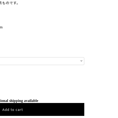
点ものです。
mm
ional shipping available
Add to cart