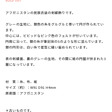
SOLD OUT
アフガニスタンの民族衣装の刺繍飾りです。
グレーの生地に、銀色の糸をグルグルと巻いて円が作られてい
ます。
中心には、ビビッドなピンク色のフェルトが付いています。
円周に沿って、銀の糸が筆記体のSのような形に並んでいます。
銀の円形は、白い糸で星型に縫い留められています。
表の刺繍面、裏のグレーの生地、その間に紙の円盤が挟まれた3
層になっています。
材 質：糸、布、紙
サイズ（約）：W91 D91 H4mm
原産国：アフガニスタン
＊古いものです。