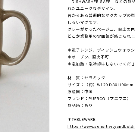
「DISHWASHER SAFE」な
れたユニークなデザイン。
昔からある普遍的なマグカップの
しろいマグです。
グレーがかったベージュ、陶土の色
どこか業務用の雰囲気が感じられま
＊電子レンジ、ディッシュウォッシ
＊オーブン、直火不可
＊急加熱・急冷却はしないでくだ
材 質：セラミック
サイズ：（約）W120 D80 H90m
原産国：中国
ブランド：PUEBCO（プエブコ）
商品箱：あり
＊TABLEWARE:
https://www.sensitivityandbol