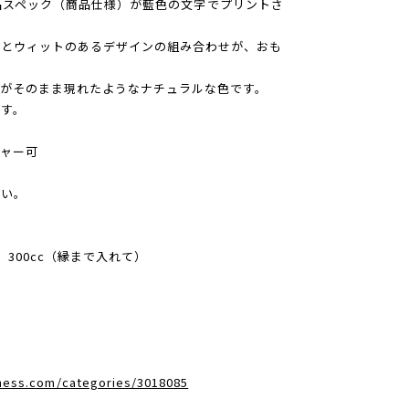
どの商品スペック（商品仕様）が藍色の文字でプリントさ
型とウィットのあるデザインの組み合わせが、おも
がそのまま現れたようなナチュラルな色です。
す。
ャー可
さい。
m 300cc（縁まで入れて）
dness.com/categories/3018085