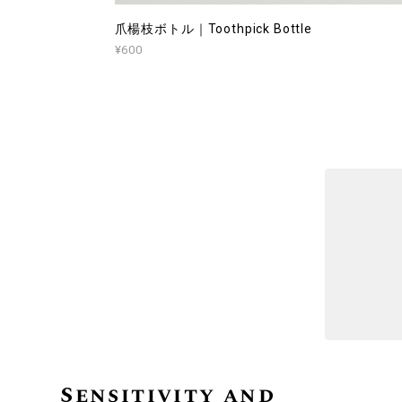
爪楊枝ボトル｜Toothpick Bottle
¥600
Sensitivity and