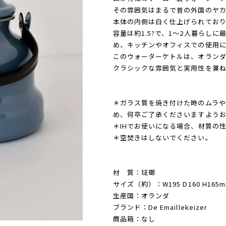
その雰囲気はまるで昔の外国のヤ
本体の内側は白く仕上げられており
容量は約1.5?で、1～2人暮らし
め、キッチンやオフィスでの使用に
このウォーターケトルは、オラン
クラシックな雰囲気と実用性を兼ね
＊ガラス質を焼き付けた時のムラや
め、何卒ご了承くださいますようお
＊IHでお使いになる場合、材質の
＊空焚きはしないでください。
材 質：琺瑯
サイズ（約）：W195 D160 H165mm
生産国：オランダ
ブランド：De Emaillekeizer
商品箱：なし