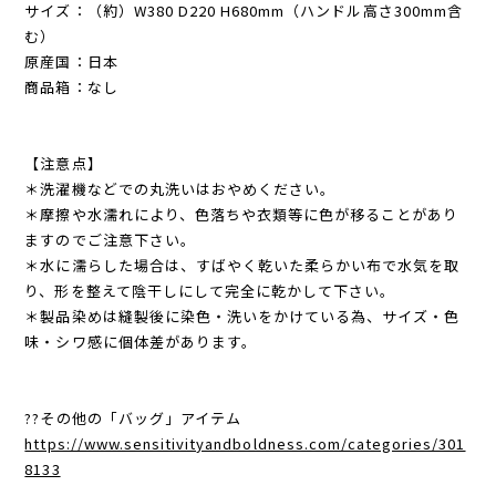
サイズ：（約）W380 D220 H680mm（ハンドル高さ300mm含
む）
原産国：日本
商品箱：なし
【注意点】
＊洗濯機などでの丸洗いはおやめください。
＊摩擦や水濡れにより、色落ちや衣類等に色が移ることがあり
ますのでご注意下さい。
＊水に濡らした場合は、すばやく乾いた柔らかい布で水気を取
り、形を整えて陰干しにして完全に乾かして下さい。
＊製品染めは縫製後に染色・洗いをかけている為、サイズ・色
味・シワ感に個体差があります。
??その他の「バッグ」アイテム
https://www.sensitivityandboldness.com/categories/301
8133