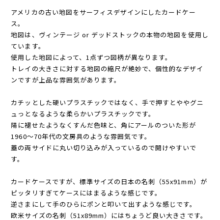
アメリカの古い地図をサーフィスデザインにしたカードケー
ス。
地図は、ヴィンテージ or デッドストックの本物の地図を使用し
ています。
使用した地図によって、1点ずつ図柄が異なります。
トレイの大きさに対する地図の縮尺が絶妙で、個性的なデザイ
ンですが上品な雰囲気があります。
カチッとした硬いプラスチックではなく、手で押すとややグニ
ュっとなるような柔らかいプラスチックです。
陽に褪せたようなくすんだ色味と、角にアールのついた形が
1960～70年代の文房具のような雰囲気です。
蓋の両サイドに丸い切り込みが入っているので開けやすいで
す。
カードケースですが、標準サイズの日本の名刺（55x91mm）が
ピッタリすぎてケースにはまるような感じです。
逆さまにして手のひらにポンと叩いて出すような感じです。
欧米サイズの名刺（51x89mm）にはちょうど良い大きさです。