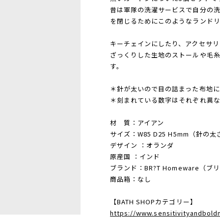
昔は軍隊の洗濯サービスで自分の
を閉じるためにこのようなランド
キーチェインにしたり、アクセサリ
ざっくりした生地のストールや毛
す。
＊針が太いので目の詰まった布地に
＊刻まれている数字はそれぞれ異な
材 質：アイアン
サイズ：W85 D25 H5mm（針の太
デザイン ：オランダ
原産国 ：インド
ブランド：BR?T Homeware（
商品箱：なし
【BATH SHOPカテゴリー】
https://www.sensitivityandbol