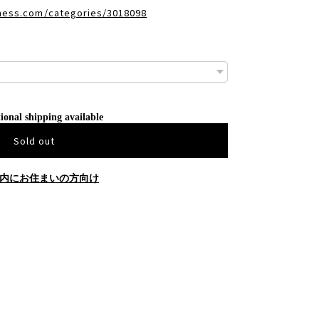
dness.com/categories/3018098
ional shipping available
Sold out
内にお住まいの方向け