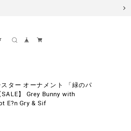
T
イースター オーナメント 「緑のパ
E】 Grey Bunny with
t E?n Gry & Sif