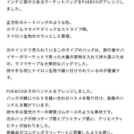
インドに昔からあるマーケットバッグをPUEBCOがアレンジし
ました。
正方形のトートバッグのような形。
カラフルでサイケデリックなストライプ柄。
ナイロン生地のサラッとした質感。
元々インドで売られているこのタイプのバッグは、旅行者やバ
イヤーがマーケットで買った大量の荷物を入れて持ち運ぶため
の、ラフでチープな大衆的なバッグでした。
持ち手も同じナイロン生地で縫い付けられているのが普通で
す。
PUEBCOはそのハンドルをアレンジしました。
バッグの縁にベルトを縫い合わせハトメを取り付け、金属のハ
ンドルを繋げています。
持ち手は蛍光カラーの硬質ゴムホースのような素材です。
元のバッグが持つチープ感とプリミティブ感に、クリエイティ
ビティが加わりました。
民藝品がコンテンポラリーアートに昇華したような感じ。