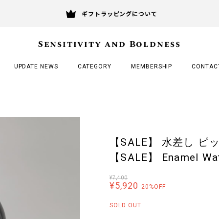
ギフトラッピングについて
Sensitivity and Boldness
UPDATE NEWS
CATEGORY
MEMBERSHIP
CONTAC
【SALE】 水差し ピ
【SALE】 Enamel Wat
¥7,400
¥5,920
20%OFF
SOLD OUT