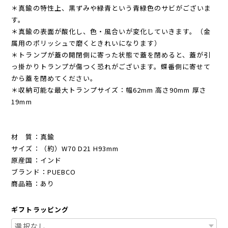
＊真鍮の特性上、黒ずみや緑青という青緑色のサビがございま
す。
＊真鍮の表面が酸化し、色・風合いが変化していきます。（金
属用のポリッシュで磨くときれいになります）
＊トランプが蓋の開閉側に寄った状態で蓋を閉めると、蓋が引
っ掛かりトランプが傷つく恐れがございます。蝶番側に寄せて
から蓋を閉めてください。
＊収納可能な最大トランプサイズ：幅62mm 高さ90mm 厚さ
19mm
材 質：真鍮
サイズ：（約）W70 D21 H93mm
原産国：インド
ブランド：PUEBCO
商品箱：あり
ギフトラッピング