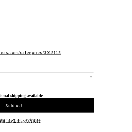
dness.com/categories/3018118
ional shipping available
Sold out
内にお住まいの方向け