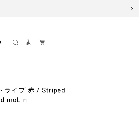
T
プ 赤 / Striped
ed moLin