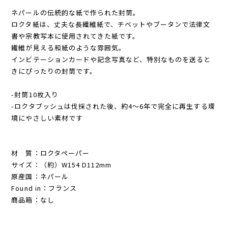
ネパールの伝統的な紙で作られた封筒。
ロクタ紙は、丈夫な長繊維紙で、チベットやブータンで法律文
書や宗教写本に使用されてきた紙です。
繊維が見える和紙のような雰囲気。
インビテーションカードや記念写真など、特別なものを送ると
きにぴったりの封筒です。
-封筒10枚入り
-ロクタブッシュは伐採された後、約4～6年で完全に再生する環
境にやさしい素材です
材 質：ロクタペーパー
サイズ：（約）W154 D112mm
原産国：ネパール
Found in：フランス
商品箱：なし