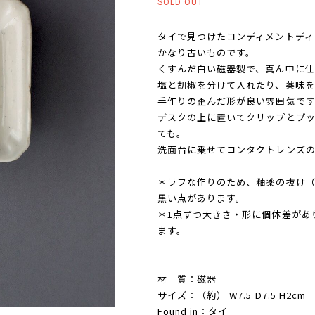
SOLD OUT
タイで見つけたコンディメントディ
かなり古いものです。
くすんだ白い磁器製で、真ん中に仕
塩と胡椒を分けて入れたり、薬味を
手作りの歪んだ形が良い雰囲気です
デスクの上に置いてクリップとプッ
ても。
洗面台に乗せてコンタクトレンズの
＊ラフな作りのため、釉薬の抜け
黒い点があります。
＊1点ずつ大きさ・形に個体差があ
ます。
材 質：磁器
サイズ：（約） W7.5 D7.5 H2cm
Found in：タイ