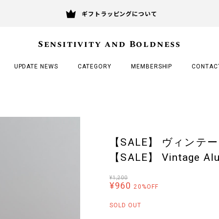
ギフトラッピングについて
Sensitivity and Boldness
UPDATE NEWS
CATEGORY
MEMBERSHIP
CONTAC
【SALE】 ヴィンテー
【SALE】 Vintage Al
¥1,200
¥960
20%OFF
SOLD OUT