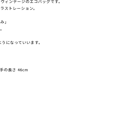
たヴィンテージのエコバッグです。
イラストレーション。
笑み」
製。
ようになっていいます。
手の長さ 46cm