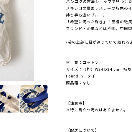
バンコクの古着ショップで見つけ
メキシコの覆面レスラーの藍色の
持ち手も濃いブルー。
「希望に満ちた輝き」「至福の微
ブランド・企業などは不明。中国
-袋の上部に紐が通っていて絞れる
材 質：コットン
サイズ：（約）W34 D34 cm 持ち
Found in：タイ
商品箱：なし
【注意点】
＊特に目立つ汚れはありません。
【配送について】