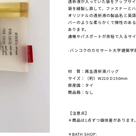
透析液が入っていた袋をアップサイ
袋を縫製し直して、ファスナーとハ
オリジナルの透析液の製品名と英
バーのような柔らかくて弾性のあ
あります。
通帳やパスポートが余裕で入るサイ
-バンコクのカセサート大学建築学
材 質：再生透析液バッグ
サイズ：（約）W210 D150mm
原産国：タイ
商品箱：なし
【注意点】
＊商品は1点ずつ個体差があります
＊BATH SHOP: