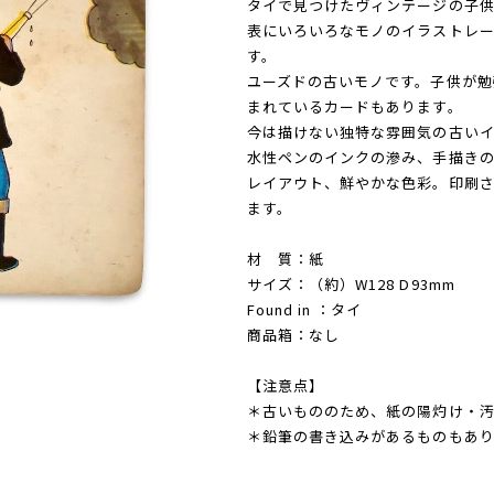
タイで見つけたヴィンテージの子
表にいろいろなモノのイラストレ
す。
ユーズドの古いモノです。子供が勉
まれているカードもあります。
今は描けない独特な雰囲気の古いイ
水性ペンのインクの滲み、手描き
レイアウト、鮮やかな色彩。印刷
ます。
材 質：紙
サイズ：（約）W128 D93mm
Found in ：タイ
商品箱：なし
【注意点】
＊古いもののため、紙の陽灼け・汚
＊鉛筆の書き込みがあるものもあり