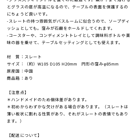
とグラスの底が高温になるので、テーブルの表面を保護するの
にちょうど良いです。
-スレートの持つ雰囲気がバスルームに似合うので、ソープディ
ッシュとしても。窪みが石鹸をホールドしてくれます。
-コースターや、コンディメントトレイとして調味料ボトルや薬
味の器を乗せて、テーブルセッティングとしても使えます。
材 質：スレート
サイズ：（約）W105 D105 H20mm 円形の窪みφ85mm
原産国：中国
商品箱：あり
【注意点】
＊ハンドメイドのため個体差があります。
＊初めからわずかな欠けがある場合があります。（スレートは
薄い板状に割れる性質があり、それがスレートの表情でもあり
ます。）
【配送について】