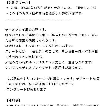
【訳ありセール】
＊1ヵ所、底部の角のカケがやや大きいため。（画像1,2,3,4）
＊その他の画像は他の商品を撮影した参考画像です。
＿＿＿＿＿＿＿＿＿＿＿＿＿＿＿＿＿＿＿＿
ディスプレイ用の台座です。
飾り台として花器などを乗せ、飾るものを際立たせたり、置い
た場所の表面の保護にもなります。
無垢のスレートを削り出して作られています。
スレートとは、「粘板岩」のことで、昔からヨーロッパの屋根
に使われてきた素材です。
天然の黒い石の持つテクスチャが美しく、重さもあります。
シンプルなディスプレイマットで汎用性があります。
-キズ防止のシリコンシールが付属しています。デリケートな面
に置く場合は、製品の底面にお貼りください。
-コンクリート製もあります
【使用感】
-グラス入りキャンドルを置くのに最適です。蝋が下まで溶ける