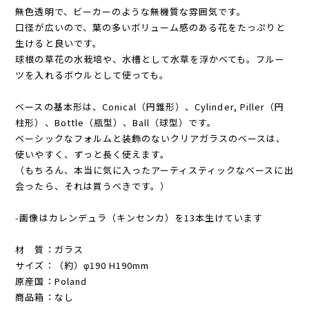
無色透明で、ビーカーのような無機質な雰囲気です。
口径が広いので、葉の多いボリューム感のある花をたっぷりと
生けると良いです。
球根の草花の水栽培や、水槽として水草を浮かべても。フルー
ツを入れるボウルとして使っても。
ベースの基本形は、Conical（円錐形）、Cylinder, Piller（円
柱形）、Bottle（瓶型）、Ball（球型）です。
ベーシックなフォルムと装飾のないクリアガラスのベースは、
使いやすく、ずっと長く使えます。
（もちろん、本当に気に入ったアーティスティックなベースに出
会ったら、それは買うべきです。）
-画像はカレンデュラ（キンセンカ）を13本生けています
材 質：ガラス
サイズ：（約）φ190 H190mm
原産国：Poland
商品箱：なし