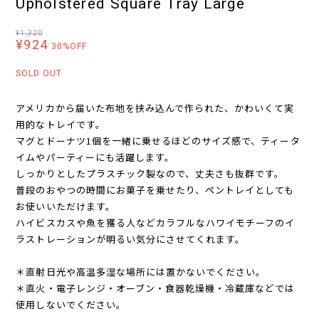
Upholstered Square Tray Large
¥1,320
¥924
30%OFF
SOLD OUT
アメリカから届いた布地を挟み込んで作られた、かわいくて実
用的なトレイです。
マグとドーナツ1個を一緒に乗せるほどのサイズ感で、ティータ
イムやパーティーにも活躍します。
しっかりとしたプラスチック製なので、丈夫さも抜群です。
普段のおやつの時間にお菓子を乗せたり、ペントレイとしても
お使いいただけます。
ハイビスカスや魚を獲る人などカラフルなハワイモチーフのイ
ラストレーションが明るい気分にさせてくれます。
＊直射日光や高温多湿な場所には置かないでください。
＊直火・電子レンジ・オーブン・食器乾燥機・冷蔵庫などでは
使用しないでください。