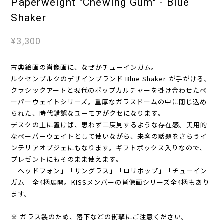
Paperweight "Chewing Gum" - Blue
Shaker
¥3,300
古典絵画の肖像画に、なぜかチューインガム。
ルクセンブルクのデザインブランド Blue Shaker が手がける、
クラシックアートと現代のポップカルチャーを掛け合わせたペ
ーパーウェイトシリーズ。重厚なガラスドームの中に閉じ込め
られた、時代錯誤なユーモアがクセになります。
デスクの上に置けば、思わず二度見するような存在感。実用的
なペーパーウェイトとして使いながら、来客の話題をさらうイ
ンテリアオブジェにもなります。ギフトボックス入りなので、
プレゼントにもそのまま使えます。
「ヘッドフォン」「サングラス」「ロリポップ」「チューイン
ガム」全4柄展開。KISSメンバーの肖像画シリーズ全4柄もあり
ます。
※ ガラス製のため、落下などの衝撃にご注意ください。