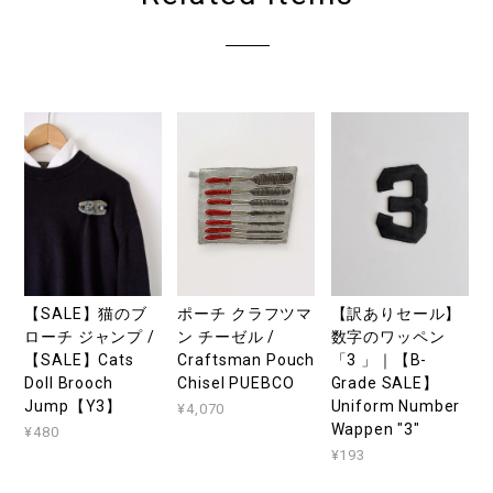
【SALE】猫のブ
ポーチ クラフツマ
【訳ありセール】
ローチ ジャンプ /
ン チーゼル /
数字のワッペン
【SALE】Cats
Craftsman Pouch
「3 」｜【B-
Doll Brooch
Chisel PUEBCO
Grade SALE】
Jump【Y3】
Uniform Number
¥4,070
Wappen "3"
¥480
¥193