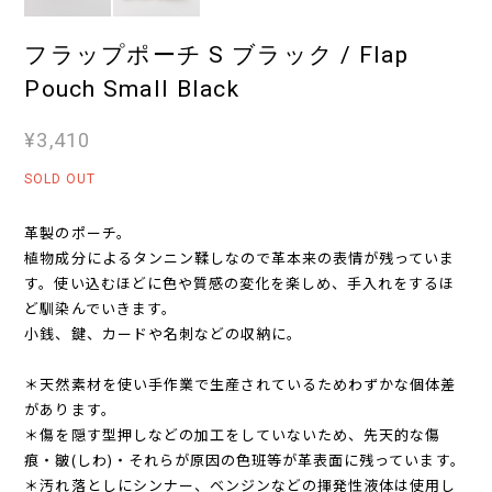
フラップポーチ S ブラック / Flap
Pouch Small Black
¥3,410
SOLD OUT
革製のポーチ。
植物成分によるタンニン鞣しなので革本来の表情が残っていま
す。使い込むほどに色や質感の変化を楽しめ、手入れをするほ
ど馴染んでいきます。
小銭、鍵、カードや名刺などの収納に。
＊天然素材を使い手作業で生産されているためわずかな個体差
があります。
＊傷を隠す型押しなどの加工をしていないため、先天的な傷
痕・皺(しわ)・それらが原因の色班等が革表面に残っています。
＊汚れ落としにシンナー、ベンジンなどの揮発性液体は使用し