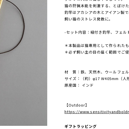
猫の狩猟本能を刺激する、とぼけ
釣竿はアカシアの木とアイアン製で
飼い猫のストレス発散に。
-セット内容：紐付き釣竿、フェル
＊本製品は猫専用として作られた
＊必ず飼い主の目の届く範囲でご
材 質：鉄、天然木、ウールフェ
サイズ：（約）φ17 W405mm（
原産国： インド
【Outdoor】
https://www.sensitivityandbol
ギフトラッピング