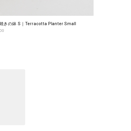
焼きの鉢 S｜Terracotta Planter Small
00