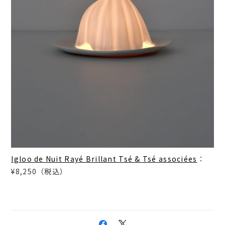
Igloo de Nuit Rayé Brillant Tsé & Tsé associées
：
¥8,250（税込）