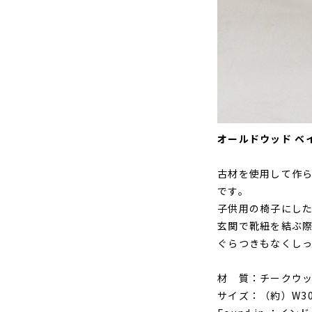
オールドウッド ベ
古材を使用して作
です。
子供用の椅子にし
玄関で靴紐を結ぶ
ぐらつきもなくし
材 質：チークウ
サイズ：（約）W300