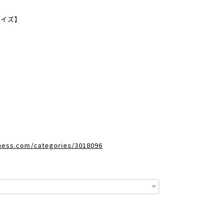
サイズ】
dness.com/categories/3018096