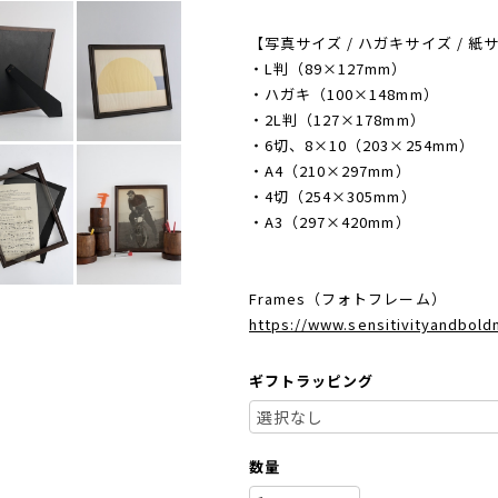
【写真サイズ / ハガキサイズ / 紙
・L判（89×127mm）
・ハガキ（100×148mm）
・2L判（127×178mm）
・6切、8×10（203×254mm）
・A4（210×297mm）
・4切（254×305mm）
・A3（297×420mm）
Frames（フォトフレーム）
https://www.sensitivityandbol
ギフトラッピング
数量